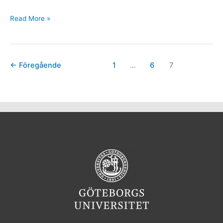
Read More »
←
Föregående
1
…
6
7