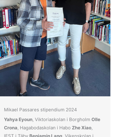
Mikael Passares stipendium 2024
Yahya Eyoun
, Viktoriaskolan i Borgholm
Olle
Crona
, Hagabodaskolan i Habo
Zhe Xiao
,
IEST i Täby
Benjamin Lang
, Vikenskolan i