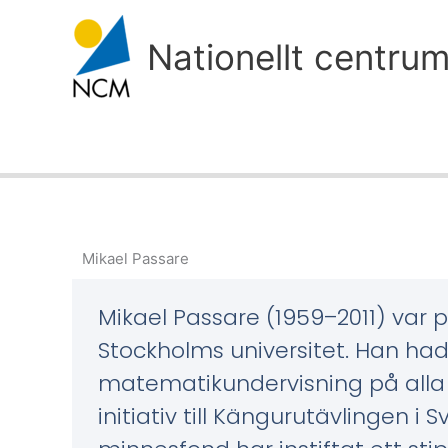
Hoppa
till
Nationellt centru
innehåll
Mikael Passare
Mikael Passare (1959–2011) var 
Stockholms universitet. Han hade
matematikundervisning på alla
initiativ till Kängurutävlingen i 