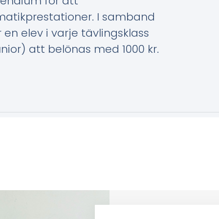
pendium för att
ik­prestationer. I samband
n elev i varje tävlingsklass
nior) att belönas med 1000 kr.