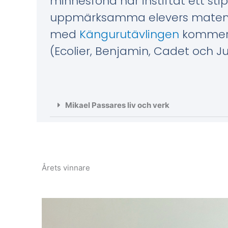
minnesfond har instiftat ett sti
uppmärksamma elevers matemat
med
Kängurutävlingen
kommer e
(Ecolier, Benjamin, Cadet och Ju
Mikael Passares liv och verk
Årets vinnare