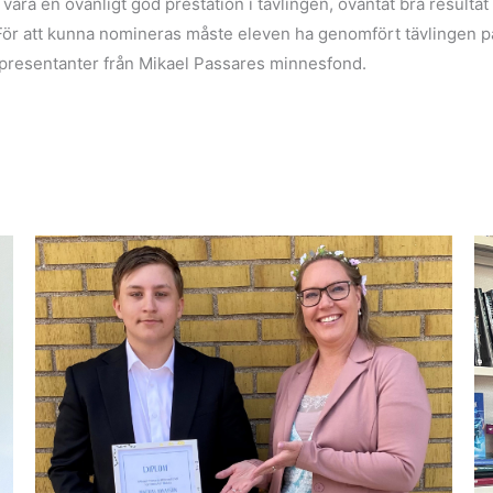
ra en ovanligt god prestation i tävlingen, oväntat bra resultat i 
För att kunna nomineras måste eleven ha genomfört tävlingen p
år representanter från Mikael Passares minnesfond.