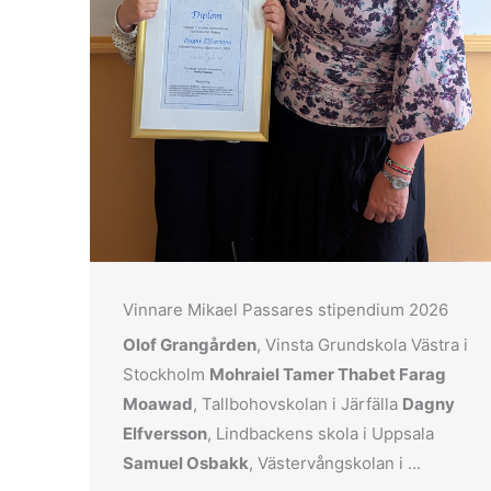
Vinnare Mikael Passares stipendium 2026
Olof Grangården
, Vinsta Grundskola Västra i
Stockholm
Mohraiel Tamer Thabet Farag
Moawad
, Tallbohovskolan i Järfälla
Dagny
Elfversson
, Lindbackens skola i Uppsala
Samuel Osbakk
, Västervångskolan i ...