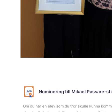
Nominering till Mikael Passare-st
Om du har en elev som du tror skulle kunna komma 