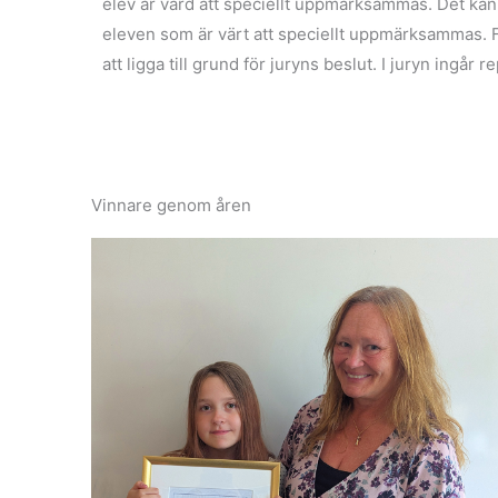
elev är värd att speciellt uppmärksammas. Det kan va
eleven som är värt att speciellt uppmärksammas. 
att ligga till grund för juryns beslut. I juryn ing
Vinnare genom åren