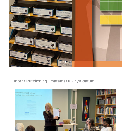
Aktuella
Intensivutbildning i matematik - nya datum
Kursdatum
Intensivundervisning i matematik.
Åk. 1-6 och Åk. 7-Gy
Läs mer