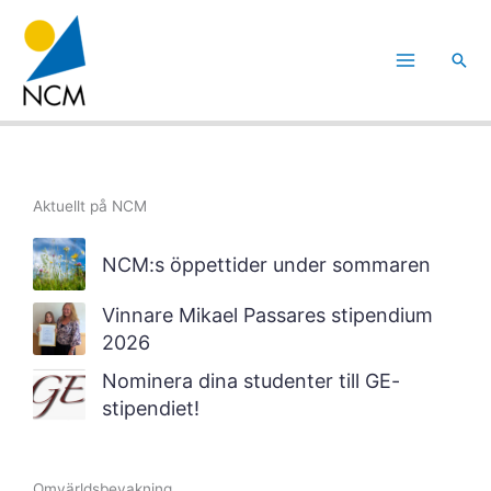
Hoppa
till
Sök
innehåll
Aktuellt på NCM
NCM:s öppettider under sommaren
Vinnare Mikael Passares stipendium
2026
Nominera dina studenter till GE-
stipendiet!
Omvärldsbevakning