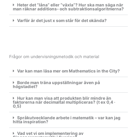
Heter det ”låna” eller ”växla”? Hur ska man säga när
man räknar additions- och subtraktionsalgoritmerna?
Varför är det just x som står för det okända?
Frågor om undervisningsmetodik och material
Var kan man läsa mer om Mathematics in the City?
Borde man träna uppställningar även på
högstadiet?
Hur kan man visa att produkten blir mindre än
faktorerna när decimaltal multipliceras? (t ex 0,4 ·
0,5)
Språkutvecklande arbete i matematik – var kan jag
hitta inspiration?
Vad vet vi om implementering av