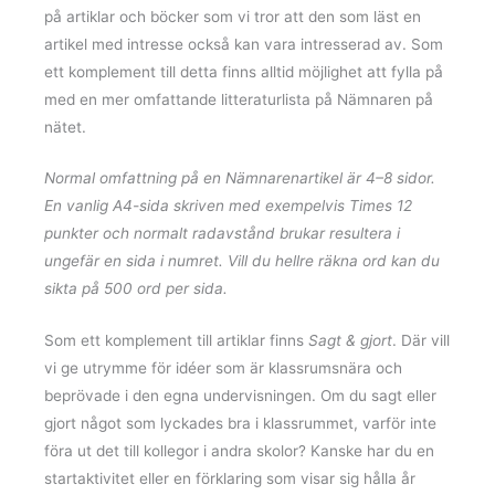
på artiklar och böcker som vi tror att den som läst en
artikel med intresse också kan vara intresserad av. Som
ett komplement till detta finns alltid möjlighet att fylla på
med en mer omfattande litteraturlista på Nämnaren på
nätet.
Normal omfattning på en Nämnarenartikel är 4–8 sidor.
En vanlig A4-sida skriven med exempelvis Times 12
punkter och normalt radavstånd brukar resultera i
ungefär en sida i numret. Vill du hellre räkna ord kan du
sikta på 500 ord per sida.
Som ett komplement till artiklar finns
Sagt & gjort
. Där vill
vi ge utrymme för idéer som är klassrumsnära och
beprövade i den egna undervisningen. Om du sagt eller
gjort något som lyckades bra i klassrummet, varför inte
föra ut det till kollegor i andra skolor? Kanske har du en
startaktivitet eller en förklaring som visar sig hålla år