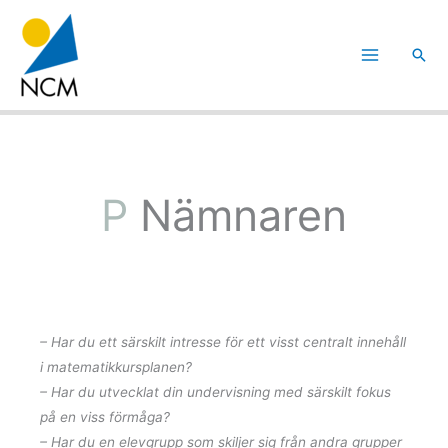
Hoppa
till
Sök
innehåll
P
u
b
Nämnaren
– Har du ett särskilt intresse för ett visst centralt innehåll
i matematikkursplanen?
– Har du utvecklat din undervisning med särskilt fokus
på en viss förmåga?
– Har du en elevgrupp som skiljer sig från andra grupper