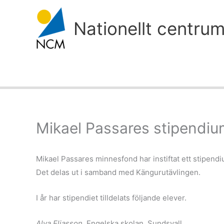
Hoppa
till
Nationellt centru
innehåll
Mikael Passares stipendi
Mikael Passares minnesfond har instiftat ett stipend
Det delas ut i samband med Kängurutävlingen.
I år har stipendiet tilldelats följande elever.
Alva Eliasson
, Engelska skolan, Sundsvall