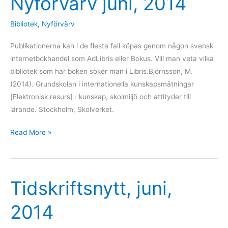
Nyförvärv juni, 2014
juni,
2014
Bibliotek
,
Nyförvärv
Publikationerna kan i de flesta fall köpas genom någon svensk
internetbokhandel som AdLibris eller Bokus. Vill man veta vilka
bibliotek som har boken söker man i Libris.Björnsson, M.
(2014). Grundskolan i internationella kunskapsmätningar
[Elektronisk resurs] : kunskap, skolmiljö och attityder till
lärande. Stockholm, Skolverket.
Read More »
Tidskriftsnytt, juni,
Tidskriftsnytt,
juni,
2014
2014