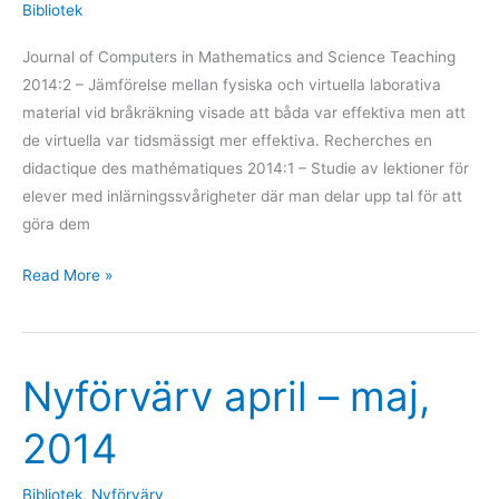
Bibliotek
Journal of Computers in Mathematics and Science Teaching
2014:2 – Jämförelse mellan fysiska och virtuella laborativa
material vid bråkräkning visade att båda var effektiva men att
de virtuella var tidsmässigt mer effektiva. Recherches en
didactique des mathématiques 2014:1 – Studie av lektioner för
elever med inlärningssvårigheter där man delar upp tal för att
göra dem
Read More »
Nyförvärv april – maj,
Nyförvärv
april
2014
–
maj,
Bibliotek
,
Nyförvärv
2014