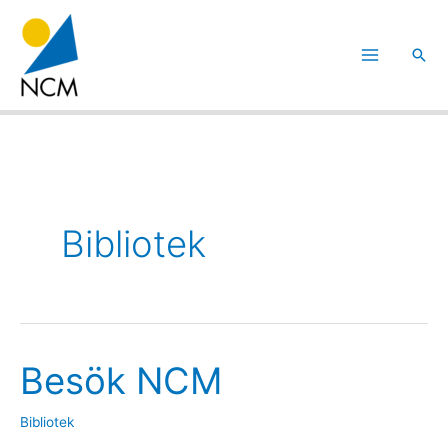
Hoppa
till
Sök
innehåll
Bibliotek
Besök NCM
Besök
NCM
Bibliotek