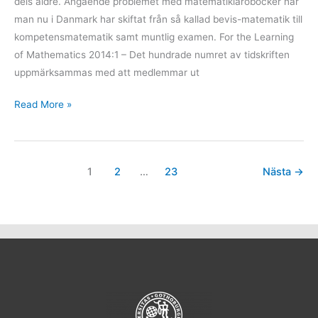
dels äldre. Angående problemet med matematikläroböcker när
man nu i Danmark har skiftat från så kallad bevis-matematik till
kompetensmatematik samt muntlig examen. For the Learning
of Mathematics 2014:1 – Det hundrade numret av tidskriften
uppmärksammas med att medlemmar ut
Read More »
1
2
…
23
Nästa
→