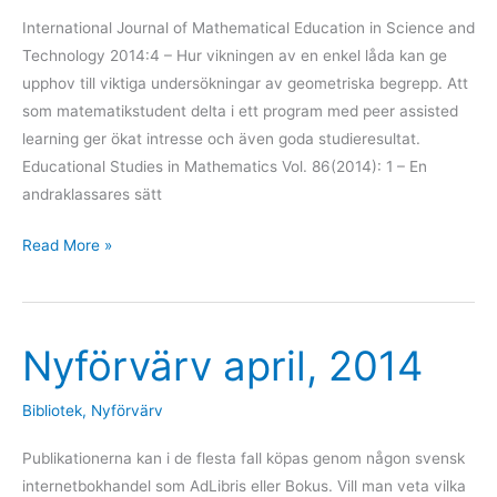
International Journal of Mathematical Education in Science and
Technology 2014:4 – Hur vikningen av en enkel låda kan ge
upphov till viktiga undersökningar av geometriska begrepp. Att
som matematikstudent delta i ett program med peer assisted
learning ger ökat intresse och även goda studieresultat.
Educational Studies in Mathematics Vol. 86(2014): 1 – En
andraklassares sätt
Read More »
Nyförvärv april, 2014
Nyförvärv
april,
2014
Bibliotek
,
Nyförvärv
Publikationerna kan i de flesta fall köpas genom någon svensk
internetbokhandel som AdLibris eller Bokus. Vill man veta vilka