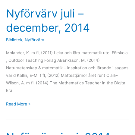
Nyförvärv juli –
Nyförvärv
juli
december, 2014
–
december,
Bibliotek
,
Nyförvärv
2014
Molander, K. m fl, (2011) Leka och lära matematik ute, Förskola
, Outdoor Teaching Förlag ABEriksson, M, (2014)
Naturvetenskap & matematik – inspiration och lärande i sagans
värld Kallin, E-M. f fl, (2012) Mattestjärnor året runt Clark-
Wilson, A. m fl, (2014) The Mathematics Teacher in the Digital
Era
Read More »
Nyförvärv