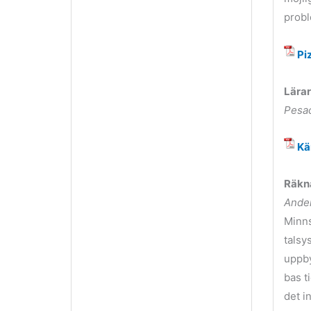
probl
Pi
Lärar
Pesa
Kä
Räkna
Ande
Minns
talsy
uppby
bas t
det i