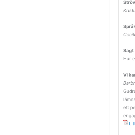
Ströv
Krist
Språk
Cecil
Sagt
Hur e
Vi ka
Barb
Gudru
lämna
ett p
enga
Li