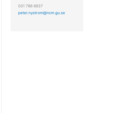
031 786 6837
peter.nystrom@ncm.gu.se