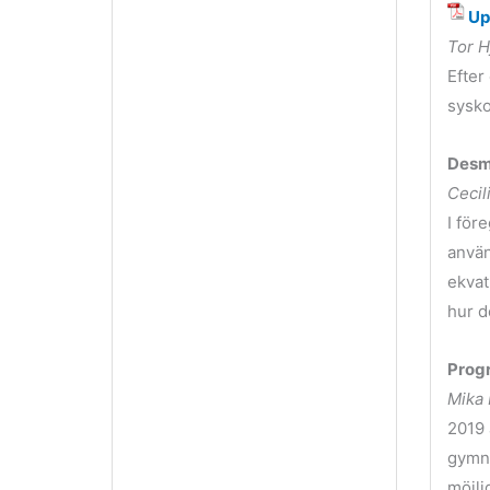
Up
Tor 
Efter
sysko
Desmo
Cecil
I för
använ
ekvat
hur d
Prog
Mika 
2019 
gymna
möjli