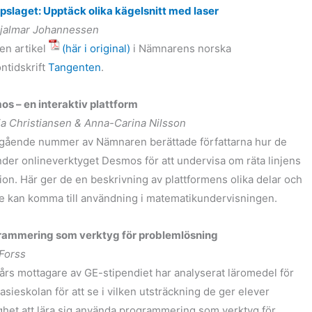
pslaget: Upptäck olika kägelsnitt med laser
Hjalmar Johannessen
 en artikel
(här i original)
i Nämnarens norska
ntidskrift
Tangenten
.
s – en interaktiv plattform
ia Christiansen & Anna-Carina Nilsson
egående nummer av Nämnaren berättade författarna hur de
der onlineverktyget Desmos för att undervisa om räta linjens
ion. Här ger de en beskrivning av plattformens olika delar och
e kan komma till användning i matematikundervisningen.
rammering som verktyg för problemlösning
Forss
års mottagare av GE-stipendiet har analyserat läromedel för
sieskolan för att se i vilken utsträckning de ger elever
ghet att lära sig använda programmering som verktyg för