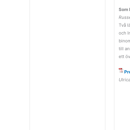
Som P
Russe
Två l
och I
binom
till 
ett ö
Pr
Ulric