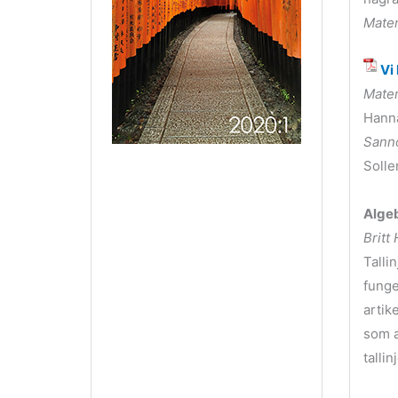
Matem
Vi 
Matem
Hann
Sanno
Solle
Algeb
Britt
Talli
funge
artik
som a
talli