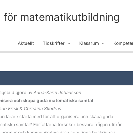
m för matematikutbildning
Aktuellt
Tidskrifter
Klassrum
Kompeten
gsbild gjord av
Anna-Karin Johansson
.
nisera och skapa goda matematiska samtal
ne Frisk & Christina Skodras
an lärare starta med för att organisera och skapa goda
atiska samtal? Författarna försöker besvara frågan utifrån
 normer och kommunikativa drag som finns beskrivna i