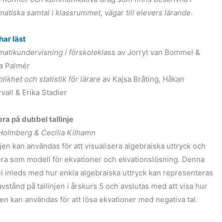
atiska samtal i klassrummet, vägar till elevers lärande
.
har läst
atikundervisning i förskoleklas
s av Jorryt van Bommel &
a Palmér
likhet och statistik för lärare
av Kajsa Bråting, Håkan
rvall & Erika Stadler
ra på dubbel tallinje
 Holmberg & Cecilia Kilhamn
njen kan användas för att visualisera algebraiska uttryck och
ra som modell för ekvationer och ekvationslösning. Denna
el inleds med hur enkla algebraiska uttryck kan representeras
vstånd på tallinjen i årskurs 5 och avslutas med att visa hur
njen kan användas för att lösa ekvationer med negativa tal.