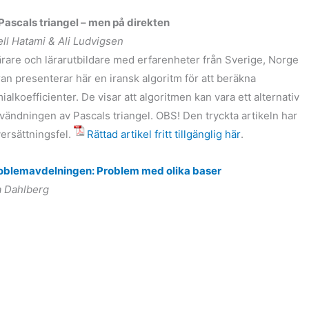
ascals triangel – men på direkten
ll Hatami & Ali Ludvigsen
ärare och lärarutbildare med erfarenheter från Sverige, Norge
ran presenterar här en iransk algoritm för att beräkna
ialkoefficienter. De visar att algoritmen kan vara ett alternativ
användningen av Pascals triangel. OBS! Den tryckta artikeln har
versättningsfel.
Rättad artikel fritt tillgänglig här
.
oblemavdelningen: Problem med olika baser
a Dahlberg