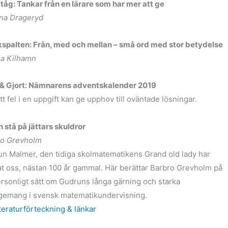
tåg: Tankar från en lärare som har mer att ge
ina Drageryd
spalten: Från, med och mellan – små ord med stor betydelse
ia Kilhamn
 & Gjort: Nämnarens adventskalender 2019
tt fel i en uppgift kan ge upphov till oväntade lösningar.
n stå på jättars skuldror
ro Grevholm
n Malmer, den tidiga skolmatematikens Grand old lady har
t oss, nästan 100 år gammal. Här berättar Barbro Grevholm på
ersonligt sätt om Gudruns långa gärning och starka
gemang i svensk matematikundervisning.
tteraturförteckning & länkar