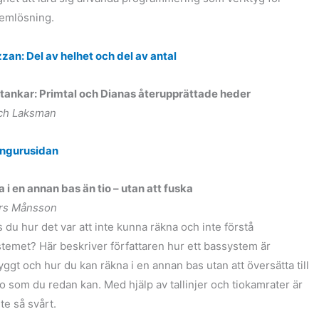
emlösning.
zzan: Del av helhet och del av antal
tankar: Primtal och Dianas återupprättade heder
ch Laksman
ngurusidan
 i en annan bas än tio – utan att fuska
rs Månsson
 du hur det var att inte kunna räkna och inte förstå
stemet? Här beskriver författaren hur ett bassystem är
ggt och hur du kan räkna i en annan bas utan att översätta till
io som du redan kan. Med hjälp av tallinjer och tiokamrater är
nte så svårt.