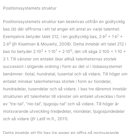
Positionssystemets struktur
Positionssystemets struktur kan beskrivas utifrån en godtycklig
bas (
b
) där siffrorna i ett tal anger ett antal av varje talenhet.
2
1
Exempelvis betyder talet 212, i en godtycklig bas, 2·
b
+ 1·
b
+
0
2·
b
(jfr Kiselman & Mouwitz, 2008). Detta innebär att talet 212 i
2
1
0
bas tio betyder 2·10
+ 1·10
+ 2·10
, det vill säga 2·100 + 1·10 +
2·1. Till vänster om entalet ökar alltså talenheternas storlek
successivt i stigande ordning i form av det vi i tiobassystemet
benämner: tiotal, hundratal, tusental och så vidare. Till höger om
entalet minskar talenheternas storlek i form av tiondelar,
hundradelar, tusendelar och så vidare. I bas tre däremot innebär
strukturen att talenheter till vänster om entalet utvecklas i form
av ”tre-tal”, ”nio-tal”, tjugosju-tal” och så vidare. Till höger är
motsvarande utveckling tredjedelar, niondelar, tjugosjundedelar
och så vidare (jfr Latif m.fl., 2011).
Detta innebär att för bas tre anger en siffra på motsvarande