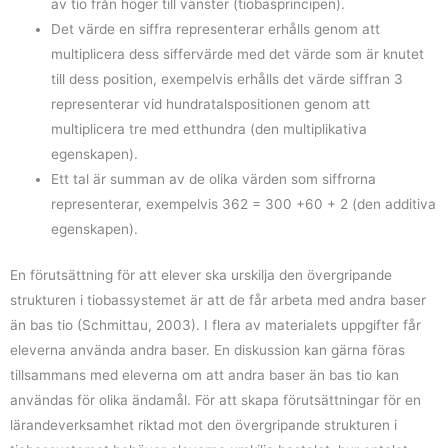
av tio från höger till vänster (tiobasprincipen).
Det värde en siffra representerar erhålls genom att
multiplicera dess siffervärde med det värde som är knutet
till dess position, exempelvis erhålls det värde siffran 3
representerar vid hundratalspositionen genom att
multiplicera tre med etthundra (den multiplikativa
egenskapen).
Ett tal är summan av de olika värden som siffrorna
representerar, exempelvis 362 = 300 +60 + 2 (den additiva
egenskapen).
En förutsättning för att elever ska urskilja den övergripande
strukturen i tiobassystemet är att de får arbeta med andra baser
än bas tio (Schmittau, 2003). I flera av materialets uppgifter får
eleverna använda andra baser. En diskussion kan gärna föras
tillsammans med eleverna om att andra baser än bas tio kan
användas för olika ändamål. För att skapa förutsättningar för en
lärandeverksamhet riktad mot den övergripande strukturen i