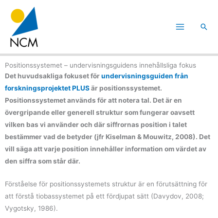
Hoppa
till
Sök
innehåll
Positionssystemet – undervisningsguidens innehållsliga fokus
Det huvudsakliga fokuset för
undervisningsguiden från
forskningsprojektet PLUS
är positionssystemet.
Positionssystemet används för att notera tal. Det är en
övergripande eller generell struktur som fungerar oavsett
vilken bas vi använder och där siffrornas position i talet
bestämmer vad de betyder (jfr Kiselman & Mouwitz, 2008). Det
vill säga att varje position innehåller information om värdet av
den siffra som står där.
Förståelse för positionssystemets struktur är en förutsättning för
att förstå tiobassystemet på ett fördjupat sätt (Davydov, 2008;
Vygotsky, 1986).