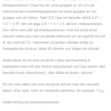
tiotalspositionen (i bas tio) ett antal grupper av tre och på
motsvarande hundratalspositionen ett antal grupper av tre-
2
grupper och så vidare. Talet 212 i bas tre betyder alltså 2·3
+
1
0
1·3
+ 2·3
, det vill säga 2·9 + 1·3 + 2·1, skrivet i tiobasnotation.
Den siffra som står på entalspositionen visar ett antal ental
oavsett vilken bas man använder eftersom ett tal upphöjt till noll
är lika med ett (1). Talenheter utvecklas således enligt en
övergripande struktur, både till vänster och höger om entalet.
Andra baser än tio som används i olika sammanhang är
exempelvis bas två (det binära talsystemet) och bas sexton (det
.*
hexadecimala talsystemet), vilka båda används i datorer
För att visa vilken bas som används skriver man den aktuella
basen efter talet, inom en nedsänkt parentes, till exempel: 1 2
.
(3)
Undervisning om positionssystemet