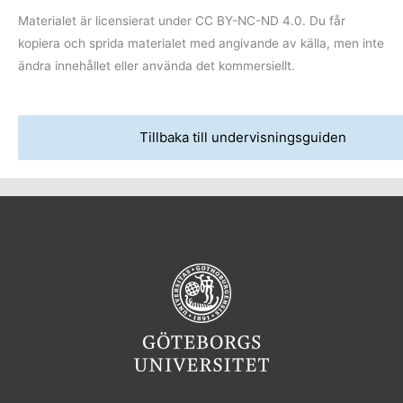
Materialet är licensierat under CC BY-NC-ND 4.0. Du får
kopiera och sprida materialet med angivande av källa, men inte
ändra innehållet eller använda det kommersiellt.
Tillbaka till undervisningsguiden