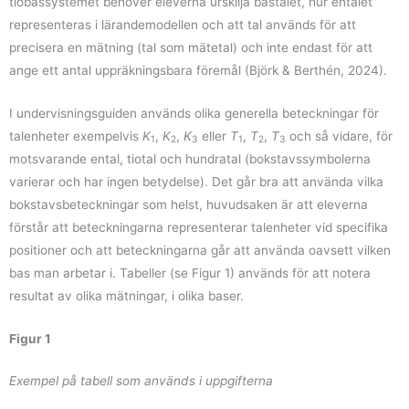
tiobassystemet behöver eleverna urskilja bastalet, hur entalet
representeras i lärandemodellen och att tal används för att
precisera en mätning (tal som mätetal) och inte endast för att
ange ett antal uppräkningsbara föremål (Björk & Berthén, 2024).
I undervisningsguiden används olika generella beteckningar för
talenheter exempelvis
K
,
K
,
K
eller
T
,
T
,
T
och så vidare, för
1
2
3
1
2
3
motsvarande ental, tiotal och hundratal (bokstavssymbolerna
varierar och har ingen betydelse). Det går bra att använda vilka
bokstavsbeteckningar som helst, huvudsaken är att eleverna
förstår att beteckningarna representerar talenheter vid specifika
positioner och att beteckningarna går att använda oavsett vilken
bas man arbetar i. Tabeller (se Figur 1) används för att notera
resultat av olika mätningar, i olika baser.
Figur 1
Exempel på tabell som används i uppgifterna