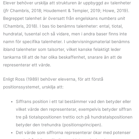
Elever behöver urskilja att strukturen är uppbyggd av talenheter
(jfr Chambris, 2018; Houdement & Tempier, 2019; Howe, 2019).
Begreppet talenhet är översatt från engelskans
numbers unit
(Chambris, 2018). I bas tio benämns talenheter: ental, tiotal,
hundratal, tusental och så vidare, men i andra baser finns inte
namn för specifika talenheter. I undervisningsmaterial benämns
ibland talenheter som talsorter, vilket kanske felaktigt leder
tankarna till att de har olika beskaffenhet, snarare än att de
representerar ett värde.
Enligt Ross (1989) behöver eleverna, för att förstå
positionssystemet, urskilja att:
Siffrans position i ett tal bestämmer vad den betyder eller
vilket värde den representerar, exempelvis betyder siffran
tre på tiotalspositionen trettio och på hundratalspositionen
betyder den trehundra (positionsprincipen).
Det värde som siffrorna representerar ökar med potenser