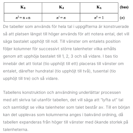
De tabeller som används för hela tal i uppgifterna är konstruerade
så att platsen längst till höger används för att notera ental, det vill
säga bastalet upphöjt till noll. Till vänster om entalets position
följer kolumner för successivt större talenheter vilka erhålls
genom att upphöja bastalet till 1, 2, 3 och så vidare. I bas tio
innebär det att tiotal (tio upphöjt till ett) placeras till vänster om
entalet, därefter hundratal (tio upphöjt till två), tusental (tio
upphöjt till tre) och så vidare.
Tabellens konstruktion och användning underlättar processen
med att skriva tal utanför tabellen, det vill säga att “lyfta ut” tal
och samtidigt se vilka talenheter som talet består av. Till en början
kan det upplevas som kolumnerna anges i bakvänd ordning, då
tabellen expanderas från höger till vänster med ökande storlek på
talenheterna.