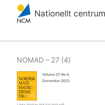
Hoppa
till
Nationellt centru
innehåll
NOMAD – 27 (4)
Volume 27, No 4,
December 2022
Links display the full text pdf.