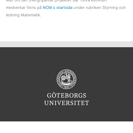
Mer om det övergripande projektet där Timrå kommun
medverkar finns på
NCM:s startsida
under rubriken Styrning och
ledning Matematik.