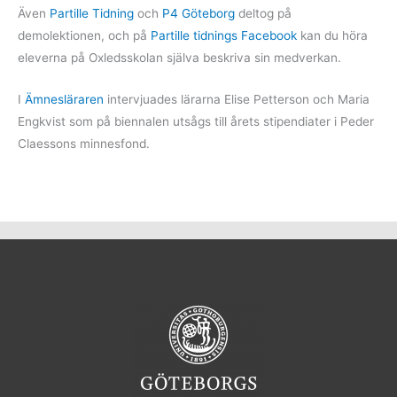
Även
Partille Tidning
och
P4 Göteborg
deltog på
demolektionen, och på
Partille tidnings Facebook
kan du höra
eleverna på Oxledsskolan själva beskriva sin medverkan.
I
Ämnesläraren
intervjuades lärarna Elise Petterson och Maria
Engkvist som på biennalen utsågs till årets stipendiater i Peder
Claessons minnesfond.