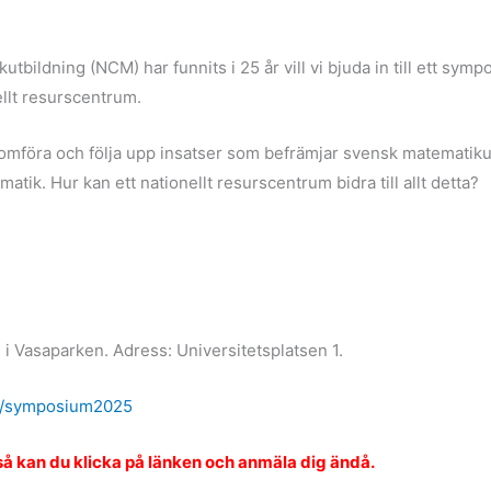
tbildning (NCM) har funnits i 25 år vill vi bjuda in till ett sym
ellt resurscentrum.
mföra och följa upp insatser som befrämjar svensk matematikutb
tik. Hur kan ett nationellt resurscentrum bidra till allt detta?
 Vasaparken. Adress: Universitetsplatsen 1.
se/symposium2025
ta så kan du klicka på länken och anmäla dig ändå.