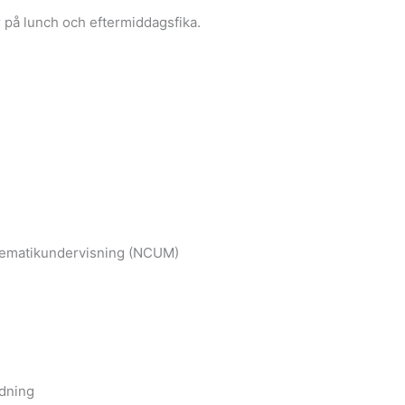
r på lunch och eftermiddagsfika.
matematikundervisning (NCUM)
ldning