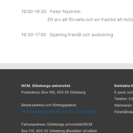
16:00-16:30 Peter Nyström
Ett arv att förvalta och en framtid att möt
16:30-17:00 Spaning framåt och avslutning
NCM, Göteborgs universitet
Kontakta
Postadress: Box 160, 405 30 Göteborg
E-post: n
Telefon: 03
Besöksadress och företagspaket:
Nämnaren:
Vera Sandbergs Allé 5A, 2 tr, 411 33 Göteborg
Förestånda
Fakturaadress: Göteborgs universitet/NCM
Box 115, 405 30 Göteborg (
Beställar-id måste