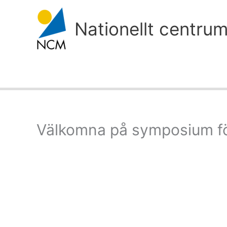
Hoppa
till
Nationellt centru
innehåll
Välkomna på symposium för