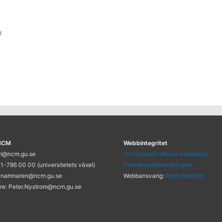
a
 NCM
Webbintegritet
cm@ncm.gu.se
Om cookies i denna webbplats
1-786 00 00 (universitetets växel)
Dataskyddsförordningen
 namnaren@ncm.gu.se
Webbansvarig:
Peter Nyström
re: Peter.Nystrom@ncm.gu.se