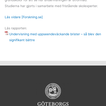
grundskolor för att se hur undervisningen är utformad.
Studierna har gjorts i samarbete med fristående skolexperter.
Läs vidare [Forskning.se]
Läs rapporten:
Undervisning med uppseendeväckande brister – så blev den
signifikant bättre