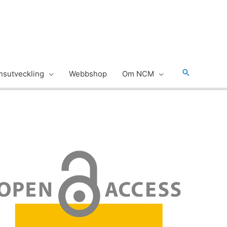
Sök
sutveckling
Webbshop
Om NCM