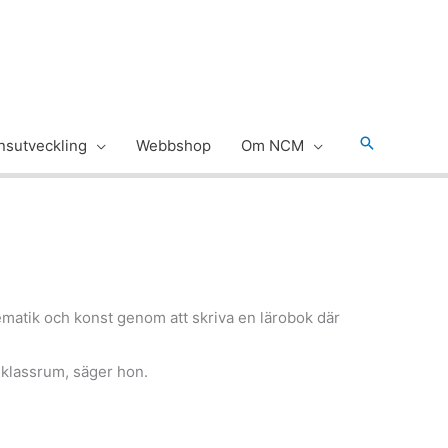
Sök
sutveckling
Webbshop
Om NCM
matik och konst genom att skriva en lärobok där
t klassrum, säger hon.