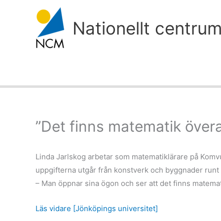
Hoppa
till
Nationellt centru
innehåll
”Det finns matematik övera
Linda Jarlskog arbetar som matematiklärare på Komvu
uppgifterna utgår från konstverk och byggnader runt
– Man öppnar sina ögon och ser att det finns matemati
Läs vidare [Jönköpings universitet]