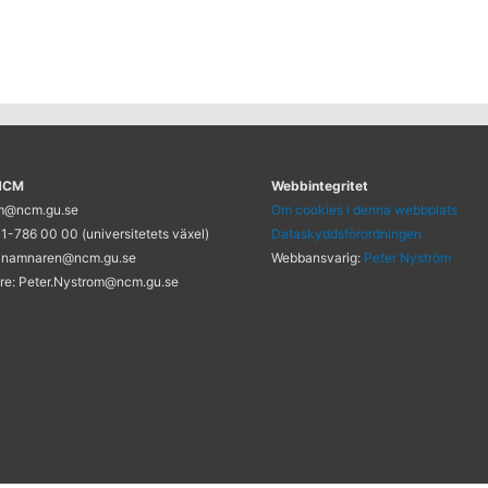
 NCM
Webbintegritet
cm@ncm.gu.se
Om cookies i denna webbplats
1-786 00 00 (universitetets växel)
Dataskyddsförordningen
 namnaren@ncm.gu.se
Webbansvarig:
Peter Nyström
re: Peter.Nystrom@ncm.gu.se