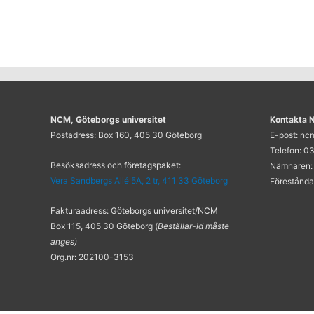
NCM, Göteborgs universitet
Kontakta
Postadress: Box 160, 405 30 Göteborg
E-post: n
Telefon: 03
Besöksadress och företagspaket:
Nämnaren:
Vera Sandbergs Allé 5A, 2 tr, 411 33 Göteborg
Förestånda
Fakturaadress: Göteborgs universitet/NCM
Box 115, 405 30 Göteborg (
Beställar-id måste
anges)
Org.nr: 202100-3153