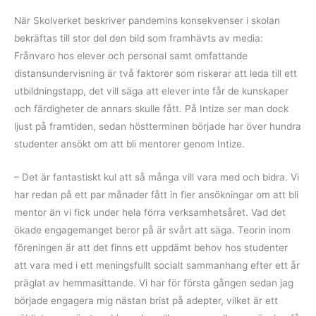
När Skolverket beskriver pandemins konsekvenser i skolan
bekräftas till stor del den bild som framhävts av media:
Frånvaro hos elever och personal samt omfattande
distansundervisning är två faktorer som riskerar att leda till ett
utbildningstapp, det vill säga att elever inte får de kunskaper
och färdigheter de annars skulle fått. På Intize ser man dock
ljust på framtiden, sedan höstterminen började har över hundra
studenter ansökt om att bli mentorer genom Intize.
– Det är fantastiskt kul att så många vill vara med och bidra. Vi
har redan på ett par månader fått in fler ansökningar om att bli
mentor än vi fick under hela förra verksamhetsåret. Vad det
ökade engagemanget beror på är svårt att säga. Teorin inom
föreningen är att det finns ett uppdämt behov hos studenter
att vara med i ett meningsfullt socialt sammanhang efter ett år
präglat av hemmasittande. Vi har för första gången sedan jag
började engagera mig nästan brist på adepter, vilket är ett