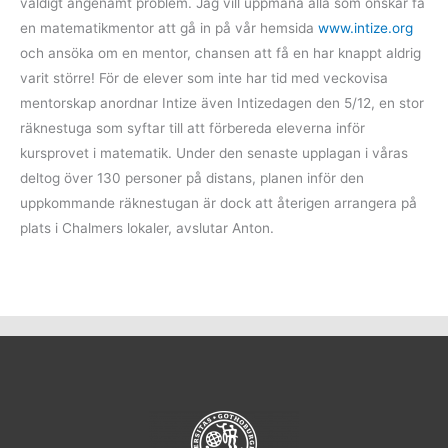
väldigt angenämt problem. Jag vill uppmana alla som önskar få
en matematikmentor att gå in på vår hemsida
www.intize.org
och ansöka om en mentor, chansen att få en har knappt aldrig
varit större! För de elever som inte har tid med veckovisa
mentorskap anordnar Intize även Intizedagen den 5/12, en stor
räknestuga som syftar till att förbereda eleverna inför
kursprovet i matematik. Under den senaste upplagan i våras
deltog över 130 personer på distans, planen inför den
uppkommande räknestugan är dock att återigen arrangera på
plats i Chalmers lokaler, avslutar Anton.