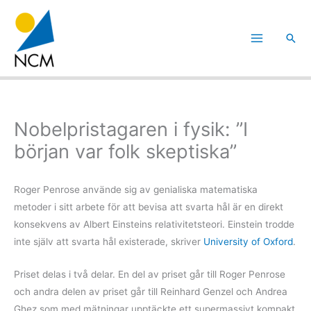
Hoppa
till
Sök
innehåll
Nobelpristagaren i fysik: ”I
början var folk skeptiska”
Roger Penrose använde sig av genialiska matematiska
metoder i sitt arbete för att bevisa att svarta hål är en direkt
konsekvens av Albert Einsteins relativitetsteori. Einstein trodde
inte själv att svarta hål existerade, skriver
University of Oxford
.
Priset delas i två delar. En del av priset går till Roger Penrose
och andra delen av priset går till Reinhard Genzel och Andrea
Ghez som med mätningar upptäckte ett supermassivt kompakt