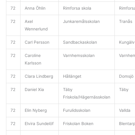
72
Anna Öhlin
Rimforsa skola
Rimfors
72
Axel
Junkaremålsskolan
Tranås
Wennerlund
72
Carl Persson
Sandbackaskolan
Kungälv
72
Caroline
Varnhemsskolan
Varnhe
Karlsson
72
Clara Lindberg
Hållänget
Domsjö
72
Daniel Xia
Täby
Täby
Friskola/Hägernässkolan
72
Elin Nyberg
Furulidsskolan
Vallda
72
Elvira Sundelöf
Friskolan Boken
Blentar