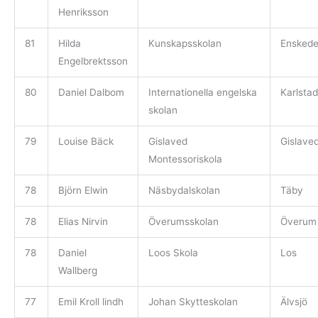
Henriksson
81
Hilda
Kunskapsskolan
Ensked
Engelbrektsson
80
Daniel Dalbom
Internationella engelska
Karlstad
skolan
79
Louise Bäck
Gislaved
Gislave
Montessoriskola
78
Björn Elwin
Näsbydalskolan
Täby
78
Elias Nirvin
Överumsskolan
Överum
78
Daniel
Loos Skola
Los
Wallberg
77
Emil Kroll lindh
Johan Skytteskolan
Älvsjö