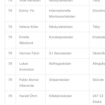
79
Vilde Aanesen
Näsbydalskolan
Täby
79
Emmy Yin
Internationella
Stockho
Montessoriskolan
79
Helena Kolte
Näsbydalskolan
Täby
79
Emelie
Kunskapsskolan
Ensked
Wästlund
79
Hannes Färm
S:t Iliansskolan
Västerå
79
Lukas
Nolhagaskolan
Alingsås
Svensson
79
Pablo Alonso
Stöpenskolan
Skövde
Villaverde
79
Harald Öhrn
Killebäckskolan
247 32
Södra