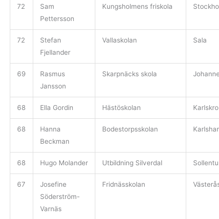
72
Sam
Kungsholmens friskola
Stockho
Pettersson
72
Stefan
Vallaskolan
Sala
Fjellander
69
Rasmus
Skarpnäcks skola
Johann
Jansson
68
Ella Gordin
Hästöskolan
Karlskr
68
Hanna
Bodestorpsskolan
Karlsha
Beckman
68
Hugo Molander
Utbildning Silverdal
Sollent
67
Josefine
Fridnässkolan
Västerå
Söderström-
Varnäs