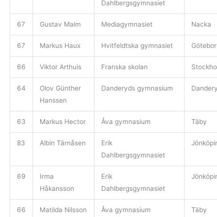
Dahlbergsgymnasiet
67
Gustav Malm
Mediagymnasiet
Nacka
67
Markus Haux
Hvitfeldtska gymnasiet
Götebor
66
Viktor Arthuis
Franska skolan
Stockho
64
Olov Günther
Danderyds gymnasium
Dander
Hanssen
63
Markus Hector
Åva gymnasium
Täby
83
Albin Tärnåsen
Erik
Jönköpi
Dahlbergsgymnasiet
69
Irma
Erik
Jönköpi
Håkansson
Dahlbergsgymnasiet
66
Matilda Nilsson
Åva gymnasium
Täby