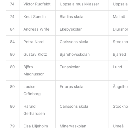
74
Viktor Rudfeldt
Uppsala musikklasser
Uppsala
74
Knut Sundin
Bladins skola
Malmö
84
Andreas Wrife
Ekebyskolan
Djursho
84
Petra Nord
Carlssons skola
Stockho
80
Gustav Klotz
Bjärehovsskolan
Bjärred
80
Björn
Tunaskolan
Lund
Magnusson
80
Louise
Errarps skola
Ängelho
Grönborg
80
Harald
Carlssons skola
Stockho
Gerhardsen
79
Elsa Liljeholm
Minervaskolan
Umeå