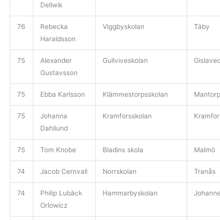
Dellwik
76
Rebecka
Viggbyskolan
Täby
Haraldsson
75
Alexander
Gullviveskolan
Gislave
Gustavsson
75
Ebba Karlsson
Klämmestorpsskolan
Mantor
75
Johanna
Kramforsskolan
Kramfor
Dahllund
75
Tom Knobe
Bladins skola
Malmö
74
Jacob Cernvall
Norrskolan
Tranås
74
Philip Lubäck
Hammarbyskolan
Johann
Orlowicz