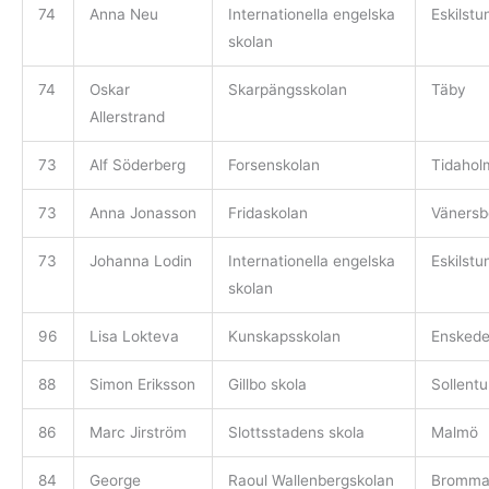
74
Anna Neu
Internationella engelska
Eskilstu
skolan
74
Oskar
Skarpängsskolan
Täby
Allerstrand
73
Alf Söderberg
Forsenskolan
Tidahol
73
Anna Jonasson
Fridaskolan
Vänersb
73
Johanna Lodin
Internationella engelska
Eskilstu
skolan
96
Lisa Lokteva
Kunskapsskolan
Ensked
88
Simon Eriksson
Gillbo skola
Sollent
86
Marc Jirström
Slottsstadens skola
Malmö
84
George
Raoul Wallenbergskolan
Bromm