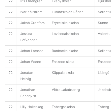
72
Iris Ehrengren
Ekebyskolan
Djursho
72
Ivar Källström
Futuraskolan Rådan
Sollent
72
Jakob Granfors
Fryxellska skolan
Sunne
72
Jessica
Lovisedalsskolan
Vallent
Löfvander
72
Johan Larsson
Runbacka skolor
Sollent
72
Johan Wanre
Enskede skola
Ensked
72
Jonatan
Käppala skola
Lidingö
Hellvig
72
Jonathan
Vittra Jakobsberg
Jakobsb
Sandqvist
72
Lilly Hakeskog
Tabergsskolan
Taberg