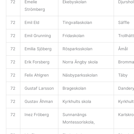
72
Emelie
Ekebyskolan
Djursho
Strömberg
72
Emil Eld
Tingvallaskolan
Säffle
72
Emil Grunning
Fridaskolan
Trollhät
72
Emilia Sjöberg
Rösparksskolan
Åmål
72
Erik Forsberg
Norra Ängby skola
Bromm
72
Felix Ahlgren
Näsbyparksskolan
Täby
72
Gustaf Larsson
Brageskolan
Dander
72
Gustav Åhman
Kyrkhults skola
Kyrkhult
72
Inez Fröberg
Sunnanängs
Karlskr
Montessoriskola,