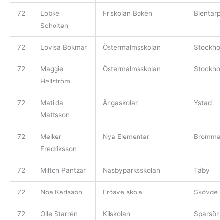
72
Lobke
Friskolan Boken
Blentar
Scholten
72
Lovisa Bokmar
Östermalmsskolan
Stockho
72
Maggie
Östermalmsskolan
Stockho
Hellström
72
Matilda
Ängaskolan
Ystad
Mattsson
72
Melker
Nya Elementar
Bromm
Fredriksson
72
Milton Pantzar
Näsbyparksskolan
Täby
72
Noa Karlsson
Frösve skola
Skövde
72
Olle Starrén
Kilskolan
Sparsör