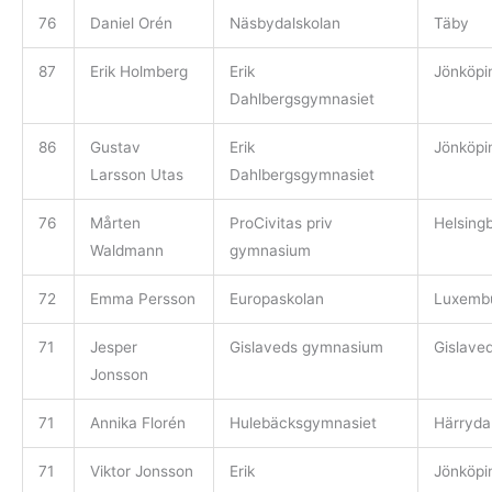
76
Daniel Orén
Näsbydalskolan
Täby
87
Erik Holmberg
Erik
Jönköpi
Dahlbergsgymnasiet
86
Gustav
Erik
Jönköpi
Larsson Utas
Dahlbergsgymnasiet
76
Mårten
ProCivitas priv
Helsing
Waldmann
gymnasium
72
Emma Persson
Europaskolan
Luxemb
71
Jesper
Gislaveds gymnasium
Gislave
Jonsson
71
Annika Florén
Hulebäcksgymnasiet
Härryda
71
Viktor Jonsson
Erik
Jönköpi