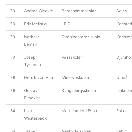
79
Andrea Cicovic
Bergshamraskolan
Solna
79
Erik Mellstig
I E S
Karlstad
79
Nathalie
Stråningstorps skola
Karlsko
Leman
79
Joseph
Vasaskolan
Djursho
Tyreman
79
Henrik von Ahn
Minervaskolan
Umeå
79
Gustav
Kungsbergsskolan
Linköpi
Elmqvist
84
Liva
Mattelandet i Esbo
Esbo
Westerback
84
Jesper
Näsbydalskolan
Täby