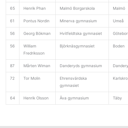
65
Henrik Phan
Malmö Borgarskola
Malmö
61
Pontus Nordin
Minerva gymnasium
Umeå
56
Georg Bökman
Hvitfeldtska gymnasiet
Götebor
56
William
Björknäsgymnasiet
Boden
Fredriksson
87
Mårten Wiman
Danderyds gymnasium
Dander
72
Tor Molin
Ehrensvärdska
Karlskr
gymnasiet
64
Henrik Olsson
Åva gymnasium
Täby