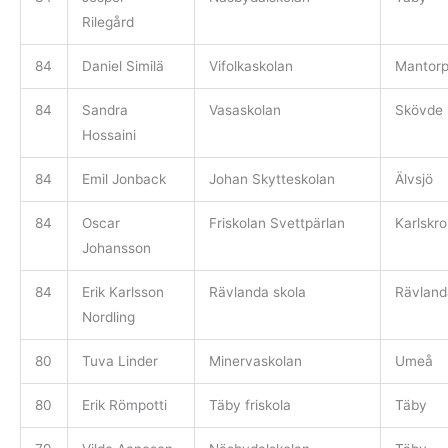
Rilegård
84
Daniel Similä
Vifolkaskolan
Mantor
84
Sandra
Vasaskolan
Skövde
Hossaini
84
Emil Jonback
Johan Skytteskolan
Älvsjö
84
Oscar
Friskolan Svettpärlan
Karlskr
Johansson
84
Erik Karlsson
Rävlanda skola
Rävland
Nordling
80
Tuva Linder
Minervaskolan
Umeå
80
Erik Römpotti
Täby friskola
Täby