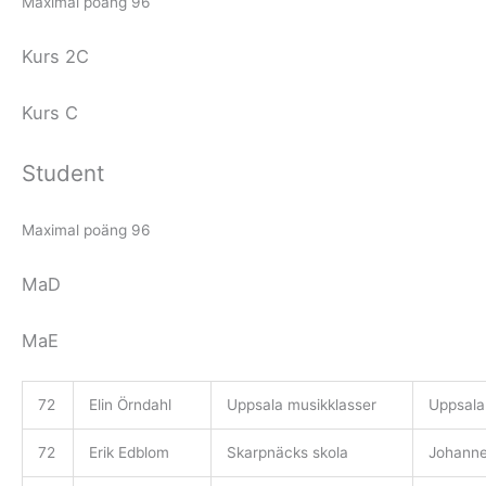
Maximal poäng 96
Kurs 2C
Kurs C
Student
Maximal poäng 96
MaD
MaE
72
Elin Örndahl
Uppsala musikklasser
Uppsala
72
Erik Edblom
Skarpnäcks skola
Johann