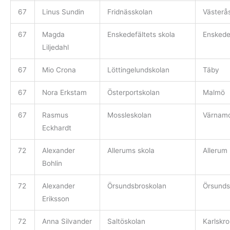
67
Linus Sundin
Fridnässkolan
Västerå
67
Magda
Enskedefältets skola
Ensked
Liljedahl
67
Mio Crona
Löttingelundskolan
Täby
67
Nora Erkstam
Österportskolan
Malmö
67
Rasmus
Mossleskolan
Värnam
Eckhardt
72
Alexander
Allerums skola
Allerum
Bohlin
72
Alexander
Örsundsbroskolan
Örsunds
Eriksson
72
Anna Silvander
Saltöskolan
Karlskr