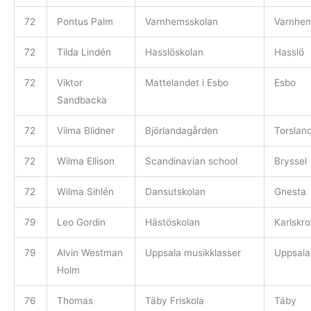
72
Pontus Palm
Varnhemsskolan
Varnhe
72
Tilda Lindén
Hasslöskolan
Hasslö
72
Viktor
Mattelandet i Esbo
Esbo
Sandbacka
72
Vilma Blidner
Björlandagården
Torslan
72
Wilma Ellison
Scandinavian school
Bryssel
72
Wilma Sihlén
Dansutskolan
Gnesta
79
Leo Gordin
Hästöskolan
Karlskr
79
Alvin Westman
Uppsala musikklasser
Uppsala
Holm
76
Thomas
Täby Friskola
Täby