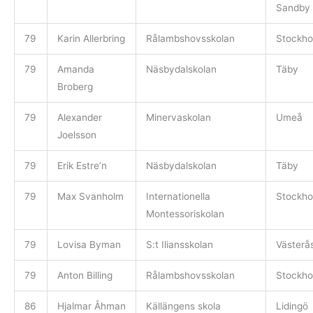
Sandby
79
Karin Allerbring
Rålambshovsskolan
Stockho
79
Amanda
Näsbydalskolan
Täby
Broberg
79
Alexander
Minervaskolan
Umeå
Joelsson
79
Erik Estre’n
Näsbydalskolan
Täby
79
Max Svanholm
Internationella
Stockho
Montessoriskolan
79
Lovisa Byman
S:t Iliansskolan
Västerå
79
Anton Billing
Rålambshovsskolan
Stockho
86
Hjalmar Åhman
Källängens skola
Lidingö