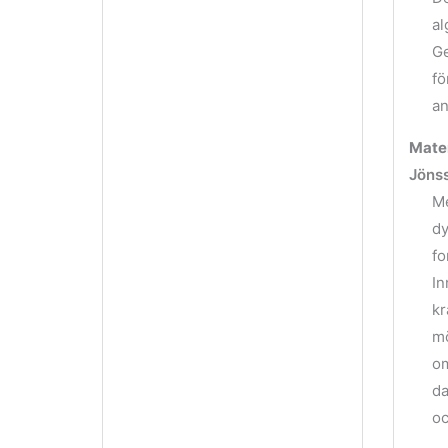
al
Ge
fö
an
Mate
Jönss
Me
dy
fo
In
kr
mö
om
da
oc