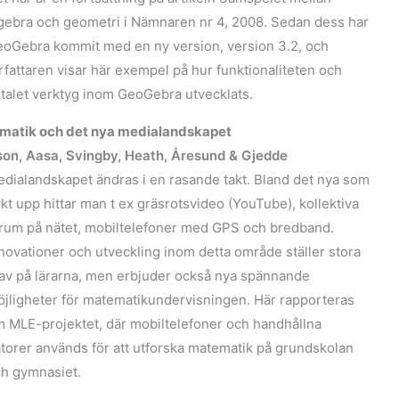
gebra och geometri i Nämnaren nr 4, 2008. Sedan dess har
oGebra kommit med en ny version, version 3.2, och
rfattaren visar här exempel på hur funktionaliteten och
talet verktyg inom GeoGebra utvecklats.
matik och det nya medialandskapet
on, Aasa, Svingby, Heath, Åresund & Gjedde
dialandskapet ändras i en rasande takt. Bland det nya som
kt upp hittar man t ex gräsrotsvideo (YouTube), kollektiva
rum på nätet, mobiltelefoner med GPS och bredband.
novationer och utveckling inom detta område ställer stora
av på lärarna, men erbjuder också nya spännande
jligheter för matematikundervisningen. Här rapporteras
 MLE-projektet, där mobiltelefoner och handhållna
torer används för att utforska matematik på grundskolan
h gymnasiet.