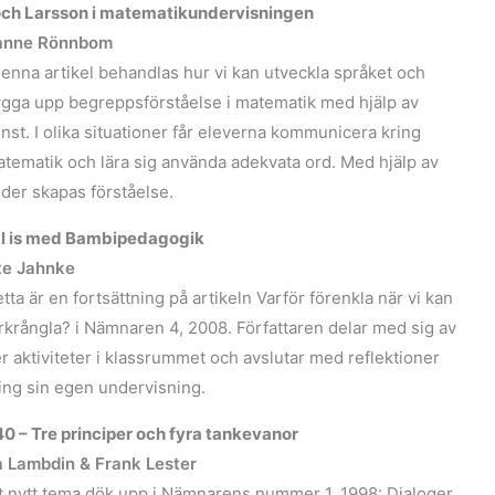
och Larsson i matematikundervisningen
anne Rönnbom
denna artikel behandlas hur vi kan utveckla språket och
gga upp begreppsförståelse i matematik med hjälp av
nst. I olika situationer får eleverna kommunicera kring
tematik och lära sig använda adekvata ord. Med hjälp av
lder skapas förståelse.
al is med Bambipedagogik
te Jahnke
tta är en fortsättning på artikeln Varför förenkla när vi kan
rkrångla? i Nämnaren 4, 2008. Författaren delar med sig av
er aktiviteter i klassrummet och avslutar med reflektioner
ing sin egen undervisning.
0 – Tre principer och fyra tankevanor
 Lambdin & Frank Lester
t nytt tema dök upp i Nämnarens nummer 1, 1998: Dialoger