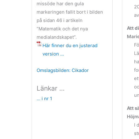
missöde har den gula
20
markeringen fallit bort i bilden
av
på sidan 46 i artikeln
Att d
”Matematik och det nya
Mari
medialandskapet”.
Fö
Här finner du en justerad
Lä
version …
ha
fo
Omslagsbilden: Cikador
et
oc
Länkar …
un
… i nr 1
Att s
Höjma
I 
st