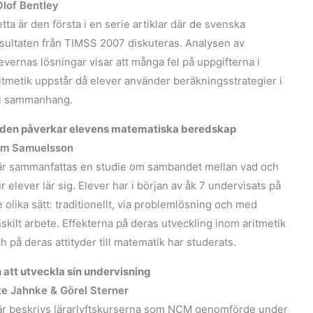
lof Bentley
tta är den första i en serie artiklar där de svenska
sultaten från TIMSS 2007 diskuteras. Analysen av
evernas lösningar visar att många fel på uppgifterna i
itmetik uppstår då elever använder beräkningsstrategier i
l sammanhang.
den påverkar elevens matematiska beredskap
im Samuelsson
r sammanfattas en studie om sambandet mellan vad och
r elever lär sig. Elever har i början av åk 7 undervisats på
e olika sätt: traditionellt, via problemlösning och med
skilt arbete. Effekterna på deras utveckling inom aritmetik
h på deras attityder till matematik har studerats.
n att utveckla sin undervisning
e Jahnke & Görel Sterner
r beskrivs lärarlyftskurserna som NCM genomförde under