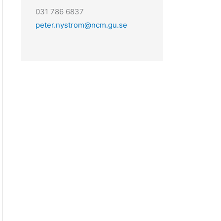
031 786 6837
peter.nystrom@ncm.gu.se