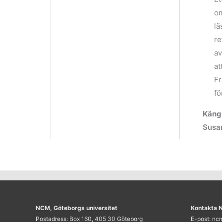
om
lä
re
av
at
Fr
fö
Käng
Susa
NCM, Göteborgs universitet
Kontakta
Postadress: Box 160, 405 30 Göteborg
E-post: n