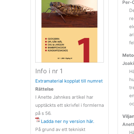
Per-O
De
re
el
ar
fe
Meto
Joak
Info i nr 1
Hä
hu
Extramaterial kopplat till numret
tr
Rättelse
en
I Anette Jahnkes artikel har
oc
upptäckts ett skrivfel i formlerna
på s 56.
Vilja
Ladda ner ny version här.
Anett
På grund av ett tekniskt
Hä