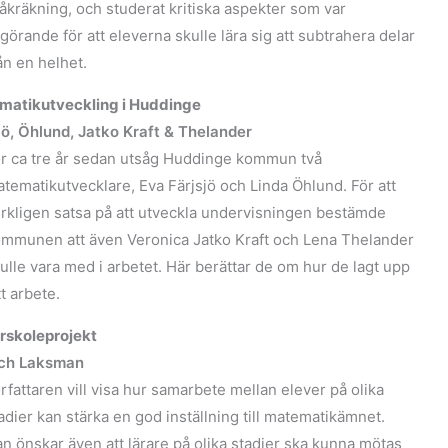
åkräkning, och studerat kritiska aspekter som var
görande för att eleverna skulle lära sig att subtrahera delar
ån en helhet.
matikutveckling i Huddinge
jö, Öhlund, Jatko Kraft & Thelander
r ca tre år sedan utsåg Huddinge kommun två
tematikutvecklare, Eva Färjsjö och Linda Öhlund. För att
rkligen satsa på att utveckla undervisningen bestämde
mmunen att även Veronica Jatko Kraft och Lena Thelander
ulle vara med i arbetet. Här berättar de om hur de lagt upp
tt arbete.
örskoleprojekt
ch Laksman
rfattaren vill visa hur samarbete mellan elever på olika
adier kan stärka en god inställning till matematikämnet.
n önskar även att lärare på olika stadier ska kunna mötas