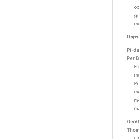
oc
gr
ma
Uppsl
Pi-d
Per 
Fö
ma
Pi
ma
me
ma
GeoGe
Thom
De