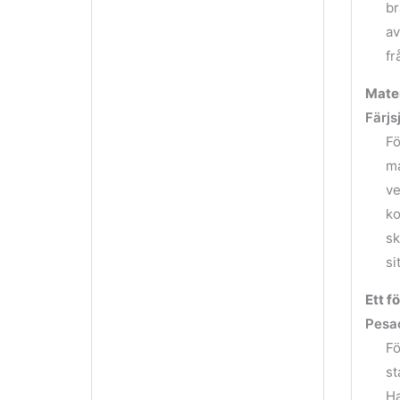
br
av
fr
Mate
Färjs
Fö
ma
ve
ko
sk
si
Ett f
Pesa
Fö
st
Ha