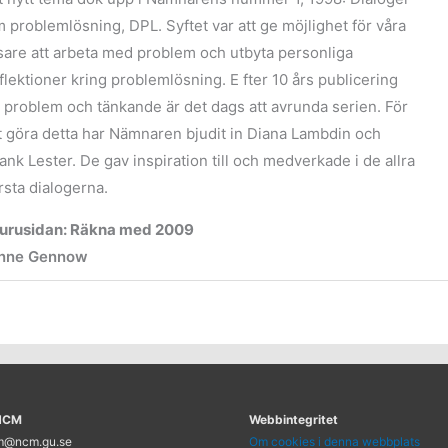
 problemlösning, DPL. Syftet var att ge möjlighet för våra
sare att arbeta med problem och utbyta personliga
flektioner kring problemlösning. E fter 10 års publicering
 problem och tänkande är det dags att avrunda serien. För
t göra detta har Nämnaren bjudit in Diana Lambdin och
ank Lester. De gav inspiration till och medverkade i de allra
rsta dialogerna.
urusidan: Räkna med 2009
nne Gennow
 NCM
Webbintegritet
cm@ncm.gu.se
Om cookies i denna webbplats