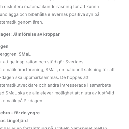
h diskutera matematikundervisning för att kunna
undlägga och bibehålla elevernas positiva syn på
tematik genom åren.
aget: Jämförelse av kroppar
agen
Berggren, SMaL
r att ge inspiration och stöd gör Sveriges
tematiklärarförening, SMaL, en nationell satsning för att
-dagen ska uppmärksammas. De hoppas att
tematikutvecklare och andra intresserade i samarbete
d SMaL ska ge alla elever möjlighet att njuta av lustfylld
tematik på Pi-dagen.
bra – för de yngre
as Lingefjärd
t här är en fortsättning på artikeln Samspelet mellan