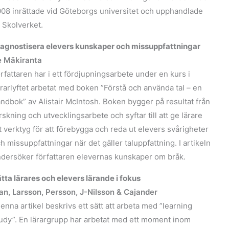
08 inrättade vid Göteborgs universitet och upphandlade
 Skolverket.
iagnostisera elevers kunskaper och missuppfattningar
e Mäkiranta
rfattaren har i ett fördjupningsarbete under en kurs i
rarlyftet arbetat med boken ”Förstå och använda tal – en
ndbok” av Alistair McIntosh. Boken bygger på resultat från
rskning och utvecklingsarbete och syftar till att ge lärare
t verktyg för att förebygga och reda ut elevers svårigheter
h missuppfattningar när det gäller taluppfattning. I artikeln
dersöker författaren elevernas kunskaper om bråk.
ätta lärares och elevers lärande i fokus
n, Larsson, Persson, J-Nilsson & Cajander
denna artikel beskrivs ett sätt att arbeta med ”learning
udy”. En lärargrupp har arbetat med ett moment inom