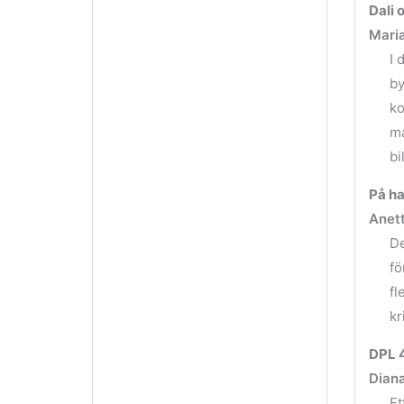
Dali 
Mari
I 
by
ko
ma
bi
På h
Anet
De
fö
fl
kr
DPL 4
Diana
Et