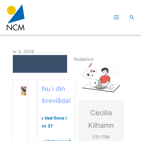
Hoppa
till
Sök
innehåll
nr 3, 2006
Redaktion
Nu i din
brevlåda!
Cecilia
Vad finns i
Kilhamn
nr 3?
031-786