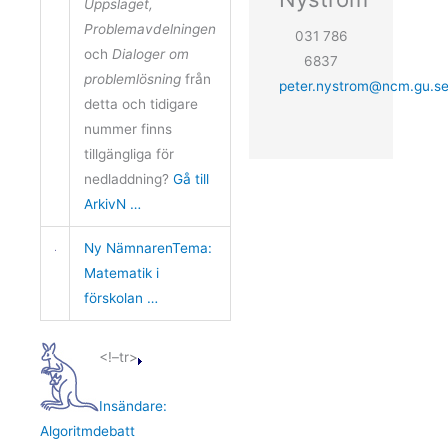
Uppslaget,
Problemavdelningen
031 786
och
Dialoger om
6837
problemlösning
från
peter.nystrom@ncm.gu.s
detta och tidigare
nummer finns
tillgängliga för
nedladdning?
Gå till
ArkivN …
Ny NämnarenTema:
Matematik i
förskolan …
<!–tr>
Insändare:
Algoritmdebatt