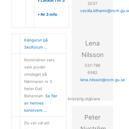
Länkar i nr 3
2037
cecilia.kilhamn@ncm.gu.s
Nr 3 info
Kängurun på
Lena
Skolforum …
Nilsson
Konstnären vars
031-786
verk pryder
6982
omslaget på
lena.nilsson@ncm.gu.se
Nämnaren nr 3
heter Dail
Behennah.
Se fler
Ansvarig utgivare
av hennes
konstverk …
Peter
Du vet väl att
Nyström