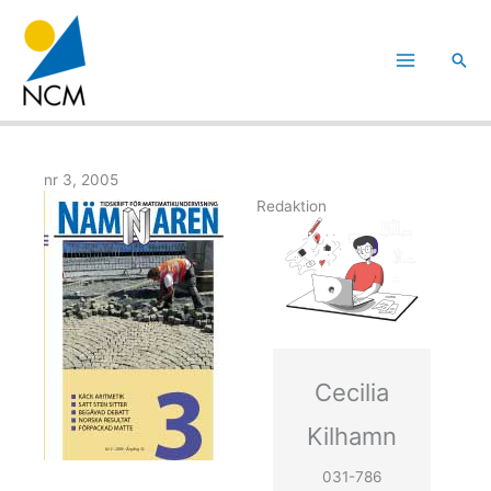
Hoppa
till
Sök
innehåll
nr 3, 2005
Redaktion
Cecilia
Kilhamn
031-786