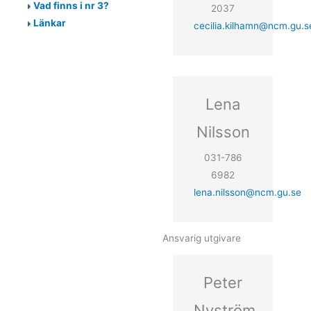
Vad finns i nr 3?
2037
Länkar
cecilia.kilhamn@ncm.gu.s
Lena
Nilsson
031-786
6982
lena.nilsson@ncm.gu.se
Ansvarig utgivare
Peter
Nyström