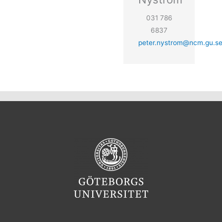
031 786
6837
peter.nystrom@ncm.gu.s