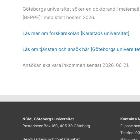
Göteborgs universitet söker en doktorand i matematik
(BEPPE)” med start hösten 2026.
Läs mer om forskarskolan [Karlstads universitet]
Läs om tjänsten och ansök här [Göteborgs universitet
Ansökan ska vara inkommen senast 2026-06-21.
NCM, Göteborgs universitet
Kontakta
Postadress: Box 160, 405 30 Göteborg
E-post: n
Telefon: 03
Besöksadress och företagspaket:
Nämnaren: