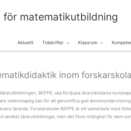
m för matematikutbildning
Aktuellt
Tidskrifter
Klassrum
Kompeten
ematikdidaktik inom forskarskol
ärarutbildningen, BEPPE, ska fördjupa lärarutbildares kunskape
lare vetenskaplig bas för att genomföra god ämnesundervisning 
elevers lärande. Forskarskolan BEPPE är ett samarbete med Göte
d landets lärarutbildningar, men det finns möjlighet för dem som 