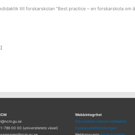
didaktik till forskarskolan ”Best practice – en forskarskola om
]
 NCM
Webbintegritet
cm@ncm.gu.se
Om cookies i denna webbplats
1-786 00 00 (universitetets växel)
Dataskyddsförordningen
 namnaren@ncm.gu.se
Webbansvarig:
Peter Nyström