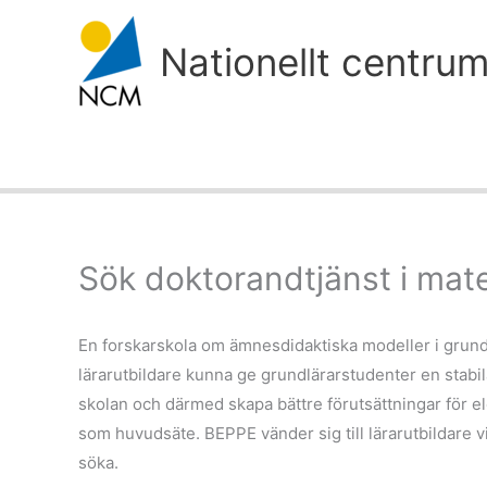
Hoppa
till
Nationellt centru
innehåll
Sök doktorandtjänst i mat
En forskarskola om ämnesdidaktiska modeller i grundl
lärarutbildare kunna ge grundlärarstudenter en stabi
skolan och därmed skapa bättre förutsättningar för 
som huvudsäte. BEPPE vänder sig till lärarutbildare vi
söka.