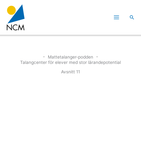
Hoppa
till
Sök
innehåll
Mattetalanger-podden
Talangcenter för elever med stor lärandepotential
Avsnitt 11