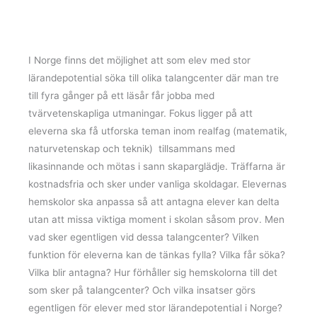
I Norge finns det möjlighet att som elev med stor
lärandepotential söka till olika talangcenter där man tre
till fyra gånger på ett läsår får jobba med
tvärvetenskapliga utmaningar. Fokus ligger på att
eleverna ska få utforska teman inom realfag (matematik,
naturvetenskap och teknik) tillsammans med
likasinnande och mötas i sann skaparglädje. Träffarna är
kostnadsfria och sker under vanliga skoldagar. Elevernas
hemskolor ska anpassa så att antagna elever kan delta
utan att missa viktiga moment i skolan såsom prov. Men
vad sker egentligen vid dessa talangcenter? Vilken
funktion för eleverna kan de tänkas fylla? Vilka får söka?
Vilka blir antagna? Hur förhåller sig hemskolorna till det
som sker på talangcenter? Och vilka insatser görs
egentligen för elever med stor lärandepotential i Norge?