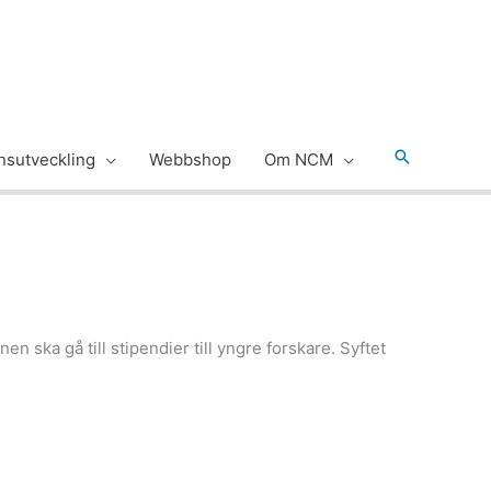
Sök
sutveckling
Webbshop
Om NCM
n ska gå till stipendier till yngre forskare. Syftet