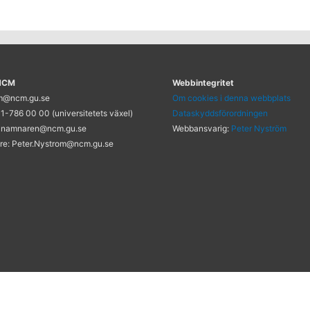
 NCM
Webbintegritet
cm@ncm.gu.se
Om cookies i denna webbplats
1-786 00 00 (universitetets växel)
Dataskyddsförordningen
 namnaren@ncm.gu.se
Webbansvarig:
Peter Nyström
re: Peter.Nystrom@ncm.gu.se